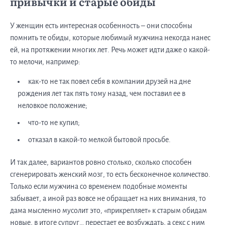
привычки и старые обиды
У женщин есть интересная особенность – они способны
помнить те обиды, которые любимый мужчина некогда нанес
ей, на протяжении многих лет. Речь может идти даже о какой-
то мелочи, например:
как-то не так повел себя в компании друзей на дне
рождения лет так пять тому назад, чем поставил ее в
неловкое положение;
что-то не купил;
отказал в какой-то мелкой бытовой просьбе.
И так далее, вариантов ровно столько, сколько способен
сгенерировать женский мозг, то есть бесконечное количество.
Только если мужчина со временем подобные моменты
забывает, а иной раз вовсе не обращает на них внимания, то
дама мысленно мусолит это, «прикрепляет» к старым обидам
новые, в итоге супруг… перестает ее возбуждать, а секс с ним