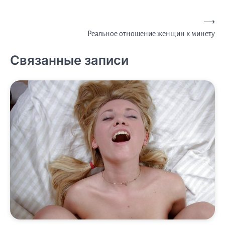
Навигация
⟶
Реальное отношение женщин к минету
по
записям
Связанные записи