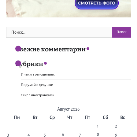
Найти:
Свежие комментарии
Рубрики
Интим в отношениях
Подумай о девушке
Секс с иностранками
Август 2026
Пн
Вт
Ср
Чт
Пт
Сб
Вс
1
2
3
4
5
6
7
8
9