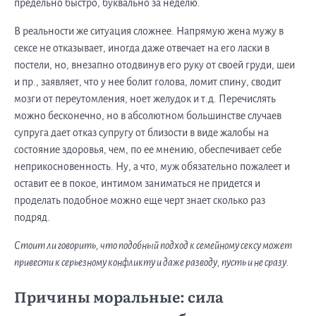
предельно быстро, буквально за неделю.
В реальности же ситуация сложнее. Напрямую жена мужу в
сексе не отказывает, иногда даже отвечает на его ласки в
постели, но, внезапно отодвинув его руку от своей груди, шеи
и пр., заявляет, что у нее болит голова, ломит спину, сводит
мозги от переутомления, ноет желудок и т.д. Перечислять
можно бесконечно, но в абсолютном большинстве случаев
супруга дает отказ супругу от близости в виде жалобы на
состояние здоровья, чем, по ее мнению, обеспечивает себе
неприкосновенность. Ну, а что, муж обязательно пожалеет и
оставит ее в покое, интимом заниматься не придется и
проделать подобное можно еще черт знает сколько раз
подряд.
Стоит ли говорить, что подобный подход к семейному сексу может
привести к серьезному конфликту и даже разводу, пусть и не сразу.
Причины моральные: сила