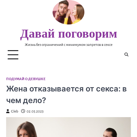
Перейти
к
содержимому
Давай поговорим
Жизнь без ограничений с минимумом запретов в сексе
ПОДУМАЙ О ДЕВУШКЕ
Жена отказывается от секса: в
чем дело?
Gleb
02.05.2023