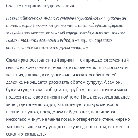
больше не приносит удовольствия.
Не пытайтесь понять это со стороны мужской логики – у женщин
интим с моральной точки зрения тесно связан с другими сферами
жизнедеятельности, не каждый парень способен мыслить так же.
Благо, что это бывает очень редко, и женщина чаще всего
отказывает мужу в сексе по другим причинам.
Самый распространенный вариант – ей приедается семейный
секс. Она хочет чего-то нового, в голове ее роятся фантазии и
желания, однако, в силу психологических особенностей
дамочка не решается рассказать об этом супругу. А сам он,
будучи существом, в общем-то, грубым, не в состоянии мягко
подвести разговор к пикантной теме. Наша красавица заранее
знает, где он ее погладит, как поцелует и какую мерзость
шепнет на ушко, прежде чем войдет в нее, подвигается
несколько минут, не меняя позы, и отвернется к стене, нервно
захрапев. Такое кому угодно наскучит до тошноты, вот жена от
секса и отказывается!